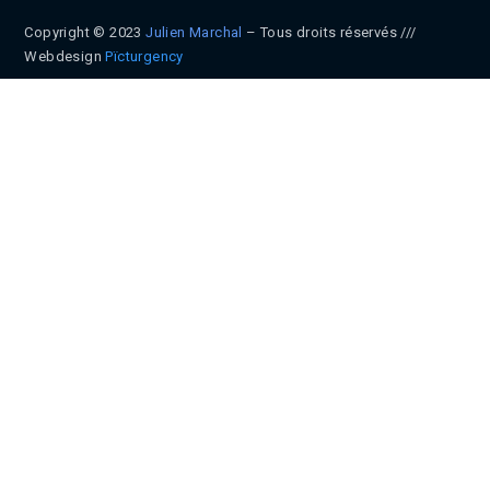
Copyright © 2023
Julien Marchal
– Tous droits réservés ///
Webdesign
Pïcturgency