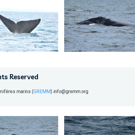
hts Reserved
mifères marins (
GREMM
) info@gremm.org