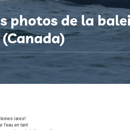
s photos de la balei
e (Canada)
leines rares!
 l’eau en tant