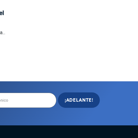
el
...
¡ADELANTE!