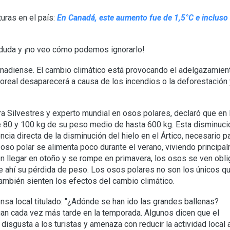
uras en el país:
En Canadá, este aumento fue de 1,5°C e incluso 
n duda y ¡no veo cómo podemos ignorarlo!
anadiense. El cambio climático está provocando el adelgazamient
boreal desaparecerá a causa de los incendios o la deforestación
ora Silvestres y experto mundial en osos polares, declaró que en 
 80 y 100 kg de su peso medio de hasta 600 kg. Esta disminuci
ncia directa de la disminución del hielo en el Ártico, necesario p
l oso polar se alimenta poco durante el verano, viviendo principa
en llegar en otoño y se rompe en primavera, los osos se ven obl
e ahí su pérdida de peso. Los osos polares no son los únicos q
también sienten los efectos del cambio climático.
rensa local titulado: "¿Adónde se han ido las grandes ballenas?
egan cada vez más tarde en la temporada. Algunos dicen que el
disgusta a los turistas y amenaza con reducir la actividad local a