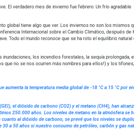
ve. El verdadero mes de invierno fue febrero. Un frío agradable
to global tiene algo que ver. Los inviernos no son los mismos 
nferencia Internacional sobre el Cambio Climático, después de K
ve. Todo el mundo reconoce que se ha roto el equilibrio natural
s inundaciones, los incendios forestales, la sequía prolongada, el
os que no se nos ocurren más nombres para ellos!) y los tifones,
que aumenta la temperatura media global de -18 °C a 15 °C por e
(GEI), el dióxido de carbono (CO2) y el metano (CH4), han alcan
últimos 250.000 años. Los niveles de metano en la atmósfera se 
n cuanto al dióxido de carbono, se prevé que los niveles se dupl
de 30 a 50 años si nuestro consumo de petróleo, carbón y gas nat