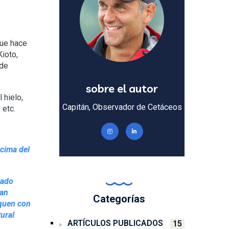
que hace
ioto,
 de
sobre el autor
 hielo,
Capitán, Observador de Cetáceos
 etc.
ncima del
zado
han
Categorías
iquen con
ural
ARTÍCULOS PUBLICADOS
15