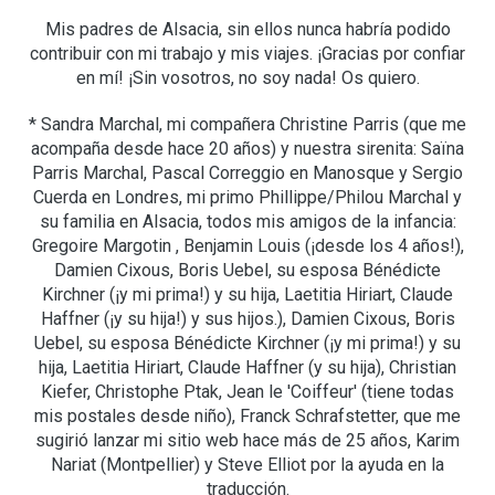
Mis padres de Alsacia, sin ellos nunca habría podido
contribuir con mi trabajo y mis viajes. ¡Gracias por confiar
en mí! ¡Sin vosotros, no soy nada! Os quiero.
* Sandra Marchal, mi compañera Christine Parris (que me
acompaña desde hace 20 años) y nuestra sirenita: Saïna
Parris Marchal, Pascal Correggio en Manosque y Sergio
Cuerda en Londres, mi primo Phillippe/Philou Marchal y
su familia en Alsacia, todos mis amigos de la infancia:
Gregoire Margotin , Benjamin Louis (¡desde los 4 años!),
Damien Cixous, Boris Uebel, su esposa Bénédicte
Kirchner (¡y mi prima!) y su hija, Laetitia Hiriart, Claude
Haffner (¡y su hija!) y sus hijos.), Damien Cixous, Boris
Uebel, su esposa Bénédicte Kirchner (¡y mi prima!) y su
hija, Laetitia Hiriart, Claude Haffner (y su hija), Christian
Kiefer, Christophe Ptak, Jean le 'Coiffeur' (tiene todas
mis postales desde niño), Franck Schrafstetter, que me
sugirió lanzar mi sitio web hace más de 25 años, Karim
Nariat (Montpellier) y Steve Elliot por la ayuda en la
traducción.