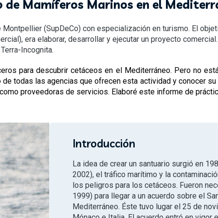
o de Mamíferos Marinos en el Mediterrá
 Montpellier (SupDeCo) con especialización en turismo. El objet
al), era elaborar, desarrollar y ejecutar un proyecto comercial
 Terra-Incognita.
uceros para descubrir cetáceos en el Mediterráneo. Pero no est
 de todas las agencias que ofrecen esta actividad y conocer su r
 como proveedoras de servicios. Elaboré este informe de práctic
Introducción
La idea de crear un santuario surgió en 19
2002), el tráfico marítimo y la contaminac
los peligros para los cetáceos. Fueron ne
1999) para llegar a un acuerdo sobre el S
Mediterráneo. Éste tuvo lugar el 25 de no
Mónaco e Italia. El acuerdo entró en vigor 