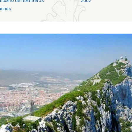
ntuario de mamíferos
2002
rinos