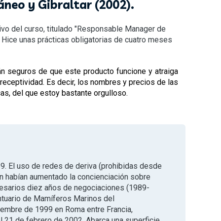
neo y Gibraltar (2002).
ivo del curso, titulado "Responsable Manager de
. Hice unas prácticas obligatorias de cuatro meses
án seguros de que este producto funcione y atraiga
eceptividad. Es decir, los nombres y precios de las
as, del que estoy bastante orgulloso.
89. El uso de redes de deriva (prohibidas desde
ión habían aumentado la concienciación sobre
cesarios diez años de negociaciones (1989-
antuario de Mamíferos Marinos del
viembre de 1999 en Roma entre Francia,
el 21 de febrero de 2002. Abarca una superficie