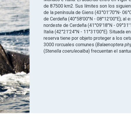
de 87500 km2. Sus límites son los siguient
de la península de Giens (43°01'70''N- 06°
de Cerdeña (40°58'00''N - 08°12'00''E); al e
nordeste de Cerdeña (41°09'18''N - 09°31'1
Italia (42°21'24''N - 11°31'00''E). Situada 
reserva tiene por objeto proteger a los ce
3000 rorcuales comunes (
Balaenoptera ph
(
Stenella coeruleoalba
) frecuentan el santua