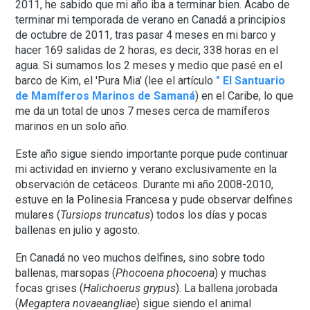
2011, he sabido que mi año iba a terminar bien. Acabo de
terminar mi temporada de verano en Canadá a principios
de octubre de 2011, tras pasar 4 meses en mi barco y
hacer 169 salidas de 2 horas, es decir, 338 horas en el
agua. Si sumamos los 2 meses y medio que pasé en el
barco de Kim, el 'Pura Mia' (lee el artículo
" El Santuario
de Mamíferos Marinos de Samaná
) en el Caribe, lo que
me da un total de unos 7 meses cerca de mamíferos
marinos en un solo año.
Este año sigue siendo importante porque pude continuar
mi actividad en invierno y verano exclusivamente en la
observación de cetáceos. Durante mi año 2008-2010,
estuve en la Polinesia Francesa y pude observar delfines
mulares (
Tursiops truncatus
) todos los días y pocas
ballenas en julio y agosto.
En Canadá no veo muchos delfines, sino sobre todo
ballenas, marsopas (
Phocoena phocoena
) y muchas
focas grises (
Halichoerus grypus
). La ballena jorobada
(
Megaptera novaeangliae
) sigue siendo el animal