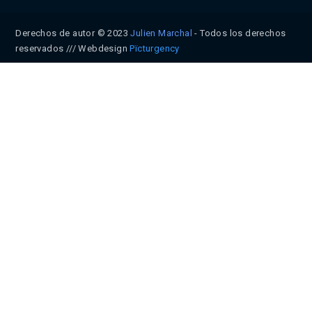
Derechos de autor © 2023
Julien Marchal
- Todos los derechos
reservados /// Webdesign
Pïcturgency